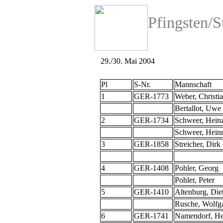
Pfingsten/S
29./30. Mai 2004
Pl
S-Nr.
Mannschaft
1
GER-1773
Weber, Christi
Bertallot, Uwe
2
GER-1734
Schweer, Hein
Schweer, Heinr
3
GER-1858
Streicher, Dirk
4
GER-1408
Pohler, Georg
Pohler, Peter
5
GER-1410
Altenburg, Die
Rusche, Wolfg
6
GER-1741
Namendorf, H