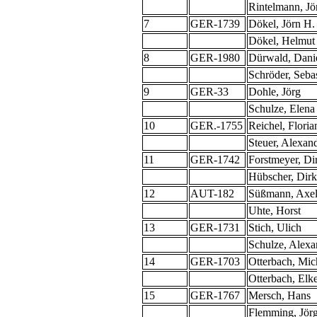
Rintelmann, Jö
7
GER-1739
Dökel, Jörn H.
Dökel, Helmut
8
GER-1980
Dürwald, Dani
Schröder, Seba
9
GER-33
Dohle, Jörg
Schulze, Elena
10
GER.-1755
Reichel, Floria
Steuer, Alexan
11
GER-1742
Forstmeyer, Di
Hübscher, Dirk
12
AUT-182
Süßmann, Axe
Uhte, Horst
13
GER-1731
Stich, Ulich
Schulze, Alexa
14
GER-1703
Otterbach, Mic
Otterbach, Elk
15
GER-1767
Mersch, Hans
Flemming, Jör