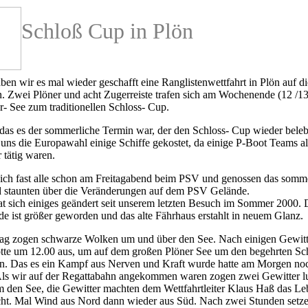
Schloß Cup in Plön
ben wir es mal wieder geschafft eine Ranglistenwettfahrt in Plön auf d
 Zwei Plöner und acht Zugerreiste trafen sich am Wochenende (12 /13
- See zum traditionellen Schloss- Cup.
das es der sommerliche Termin war, der den Schloss- Cup wieder belebt
 uns die Europawahl einige Schiffe gekostet, da einige P-Boot Teams al
 tätig waren.
sich fast alle schon am Freitagabend beim PSV und genossen das somm
d staunten über die Veränderungen auf dem PSV Gelände.
t sich einiges geändert seit unserem letzten Besuch im Sommer 2000. 
e ist größer geworden und das alte Fährhaus erstahlt in neuem Glanz.
g zogen schwarze Wolken um und über den See. Nach einigen Gewitt
lotte um 12.00 aus, um auf dem großen Plöner See um den begehrten S
n. Das es ein Kampf aus Nerven und Kraft wurde hatte am Morgen noc
Als wir auf der Regattabahn angekommen waren zogen zwei Gewitter lu
m den See, die Gewitter machten dem Wettfahrtleiter Klaus Haß das Le
cht. Mal Wind aus Nord dann wieder aus Süd. Nach zwei Stunden setze