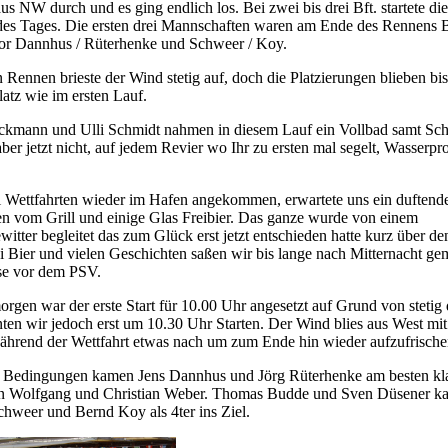
us NW durch und es ging endlich los. Bei zwei bis drei Bft. startete die
 des Tages. Die ersten drei Mannschaften waren am Ende des Rennens 
or Dannhus / Rüterhenke und Schweer / Koy.
 Rennen brieste der Wind stetig auf, doch die Platzierungen blieben bi
latz wie im ersten Lauf.
ckmann und Ulli Schmidt nahmen in diesem Lauf ein Vollbad samt Sch
aber jetzt nicht, auf jedem Revier wo Ihr zu ersten mal segelt, Wasserpr
 Wettfahrten wieder im Hafen angekommen, erwartete uns ein duftend
n vom Grill und einige Glas Freibier. Das ganze wurde von einem
tter begleitet das zum Glück erst jetzt entschieden hatte kurz über de
i Bier und vielen Geschichten saßen wir bis lange nach Mitternacht gem
sse vor dem PSV.
rgen war der erste Start für 10.00 Uhr angesetzt auf Grund von steti
en wir jedoch erst um 10.30 Uhr Starten. Der Wind blies aus West mit
ährend der Wettfahrt etwas nach um zum Ende hin wieder aufzufrische
n Bedingungen kamen Jens Dannhus und Jörg Rüterhenke am besten klar
on Wolfgang und Christian Weber. Thomas Budde und Sven Düsener ka
chweer und Bernd Koy als 4ter ins Ziel.