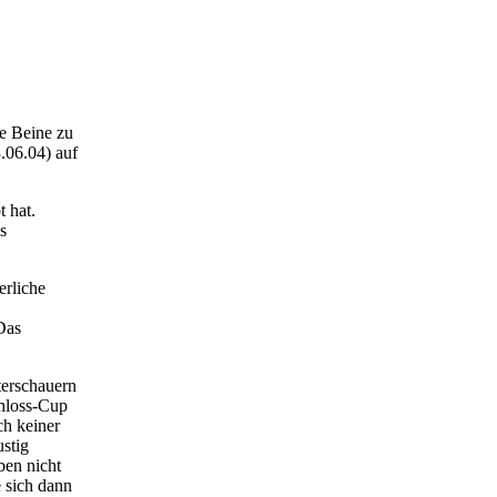
ie Beine zu
.06.04) auf
 hat.
s
erliche
Das
erschauern
chloss-Cup
h keiner
stig
ben nicht
 sich dann