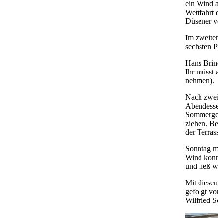
ein Wind a
Wettfahrt
Düsener v
Im zweiten
sechsten P
Hans Brin
Ihr müsst 
nehmen).
Nach zwei
Abendesse
Sommergewi
ziehen. Be
der Terra
Sonntag mo
Wind konnt
und ließ w
Mit diese
gefolgt v
Wilfried S