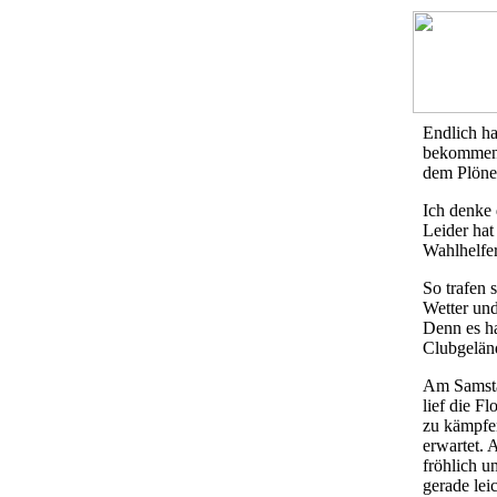
Endlich ha
bekommen.
dem Plöner
Ich denke 
Leider hat
Wahlhelfer
So trafen 
Wetter un
Denn es ha
Clubgeländ
Am Samsta
lief die F
zu kämpfe
erwartet. 
fröhlich u
gerade lei