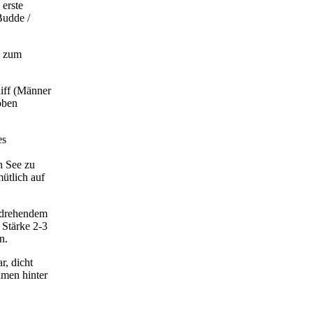
 erste
Budde /
s zum
iff (Männer
oben
es
n See zu
ütlich auf
g drehendem
 Stärke 2-3
n.
, dicht
men hinter