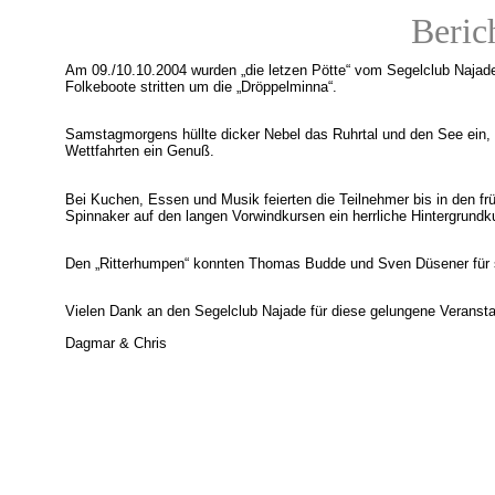
Beric
Am 09./10.10.2004 wurden „die letzen Pötte“ vom Segelclub Najade
Folkeboote stritten um die „Dröppelminna“.
Samstagmorgens hüllte dicker Nebel das Ruhrtal und den See ein,
Wettfahrten ein Genuß.
Bei Kuchen, Essen und Musik feierten die Teilnehmer bis in den fr
Spinnaker auf den langen Vorwindkursen ein herrliche Hintergrund
Den „Ritterhumpen“ konnten Thomas Budde und Sven Düsener für s
Vielen Dank an den Segelclub Najade für diese gelungene Veransta
Dagmar & Chris