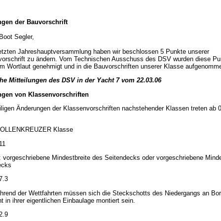
gen der Bauvorschrift
Boot Segler,
letzten Jahreshauptversammlung haben wir beschlossen 5 Punkte unserer
vorschrift zu ändern. Vom Technischen Ausschuss des DSV wurden diese Pu
m Wortlaut genehmigt und in die Bauvorschriften unserer Klasse aufgenomm
he Mitteilungen des DSV in der Yacht 7 vom 22.03.06
gen von Klassenvorschriften
iligen Änderungen der Klassenvorschriften nachstehender Klassen treten ab 0
JOLLENKREUZER Klasse
11
: vorgeschriebene Mindestbreite des Seitendecks oder vorgeschriebene Mind
ecks
7.3
rend der Wettfahrten müssen sich die Steckschotts des Niedergangs an Bor
ht in ihrer eigentlichen Einbaulage montiert sein.
2.9