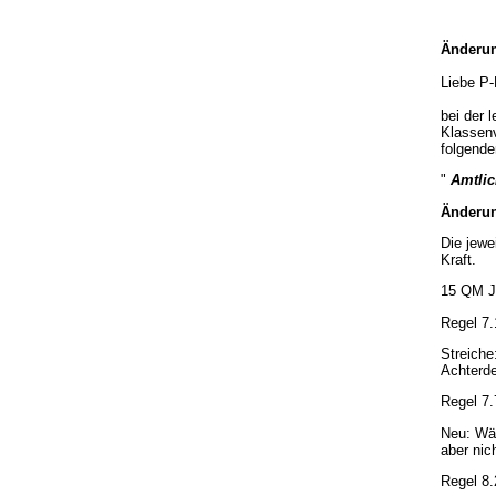
Änderun
Liebe P-
bei der 
Klassen
folgende
"
Amtlic
Änderun
Die jewe
Kraft.
15 QM 
Regel 7.
Streiche
Achterd
Regel 7.
Neu: Wäh
aber nic
Regel 8.