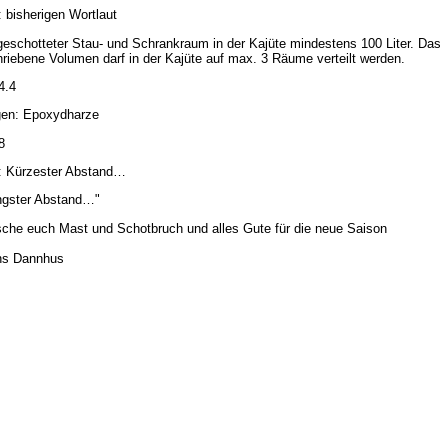
: bisherigen Wortlaut
eschotteter Stau- und Schrankraum in der Kajüte mindestens 100 Liter. Das
riebene Volumen darf in der Kajüte auf max. 3 Räume verteilt werden.
4.4
gen: Epoxydharze
8
e: Kürzester Abstand…
ngster Abstand…"
che euch Mast und Schotbruch und alles Gute für die neue Saison
ns Dannhus
zurück