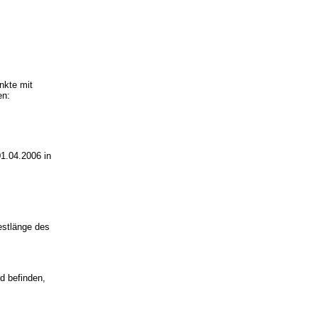
nkte mit
en:
1.04.2006 in
estlänge des
d befinden,