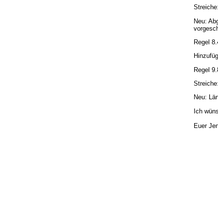
Streiche
Neu: Abg
vorgesch
Regel 8.
Hinzufü
Regel 9.
Streich
Neu: Lä
Ich wüns
Euer Je